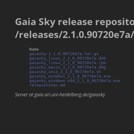
Gaia Sky release reposito
/releases/2.1.0.90720e7a
      Name                                        
gaiasky-2.1.0.90720e7a.tar.gz
              
gaiasky_linux_2_1_0_90720e7a.deb
           
gaiasky_linux_2_1_0_90720e7a.rpm
           
gaiasky_macos_2_1_0_90720e7a.dmg
           
gaiasky_unix_2_1_0_90720e7a.sh
             
gaiasky_windows_2_1_0_90720e7a.exe
         
gaiasky_windows-x64_2_1_0_90720e7a.exe
     
releasenotes.md
Server at gaia.ari.uni-heidelberg.de/gaiasky