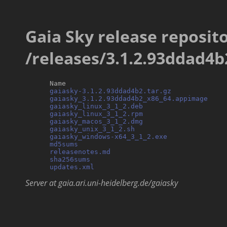
Gaia Sky release reposito
/releases/3.1.2.93ddad4b
      Name                                        
gaiasky-3.1.2.93ddad4b2.tar.gz
             
gaiasky_3.1.2.93ddad4b2_x86_64.appimage
    
gaiasky_linux_3_1_2.deb
                     
gaiasky_linux_3_1_2.rpm
                     
gaiasky_macos_3_1_2.dmg
                     
gaiasky_unix_3_1_2.sh
                       
gaiasky_windows-x64_3_1_2.exe
              
md5sums
                                     
releasenotes.md
                             
sha256sums
                                  
updates.xml
Server at gaia.ari.uni-heidelberg.de/gaiasky