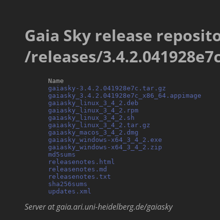
Gaia Sky release reposito
/releases/3.4.2.041928e7
      Name                                        
gaiasky-3.4.2.041928e7c.tar.gz
             
gaiasky_3.4.2.041928e7c_x86_64.appimage
    
gaiasky_linux_3_4_2.deb
                     
gaiasky_linux_3_4_2.rpm
                     
gaiasky_linux_3_4_2.sh
                      
gaiasky_linux_3_4_2.tar.gz
                 
gaiasky_macos_3_4_2.dmg
                     
gaiasky_windows-x64_3_4_2.exe
              
gaiasky_windows-x64_3_4_2.zip
              
md5sums
                                     
releasenotes.html
                           
releasenotes.md
                             
releasenotes.txt
                            
sha256sums
                                  
updates.xml
Server at gaia.ari.uni-heidelberg.de/gaiasky