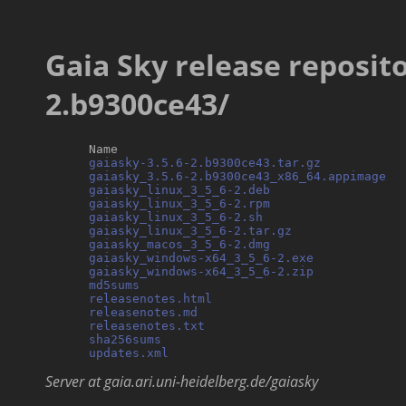
Gaia Sky release repositor
2.b9300ce43/
      Name                                        
gaiasky-3.5.6-2.b9300ce43.tar.gz
           
gaiasky_3.5.6-2.b9300ce43_x86_64.appimage
  
gaiasky_linux_3_5_6-2.deb
                  
gaiasky_linux_3_5_6-2.rpm
                  
gaiasky_linux_3_5_6-2.sh
                   
gaiasky_linux_3_5_6-2.tar.gz
               
gaiasky_macos_3_5_6-2.dmg
                  
gaiasky_windows-x64_3_5_6-2.exe
            
gaiasky_windows-x64_3_5_6-2.zip
            
md5sums
                                     
releasenotes.html
                           
releasenotes.md
                             
releasenotes.txt
                            
sha256sums
                                  
updates.xml
Server at gaia.ari.uni-heidelberg.de/gaiasky