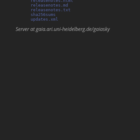
releasenotes.html
                           
releasenotes.md
                             
releasenotes.txt
                            
sha256sums
                                  
updates.xml
Server at gaia.ari.uni-heidelberg.de/gaiasky