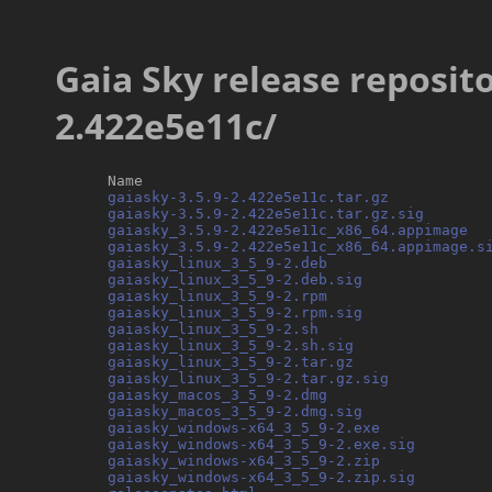
Gaia Sky release repositor
2.422e5e11c/
      Name                                        
gaiasky-3.5.9-2.422e5e11c.tar.gz
           
gaiasky-3.5.9-2.422e5e11c.tar.gz.sig
       
gaiasky_3.5.9-2.422e5e11c_x86_64.appimage
  
gaiasky_3.5.9-2.422e5e11c_x86_64.appimage.s
gaiasky_linux_3_5_9-2.deb
                  
gaiasky_linux_3_5_9-2.deb.sig
              
gaiasky_linux_3_5_9-2.rpm
                  
gaiasky_linux_3_5_9-2.rpm.sig
              
gaiasky_linux_3_5_9-2.sh
                   
gaiasky_linux_3_5_9-2.sh.sig
               
gaiasky_linux_3_5_9-2.tar.gz
               
gaiasky_linux_3_5_9-2.tar.gz.sig
           
gaiasky_macos_3_5_9-2.dmg
                  
gaiasky_macos_3_5_9-2.dmg.sig
              
gaiasky_windows-x64_3_5_9-2.exe
            
gaiasky_windows-x64_3_5_9-2.exe.sig
        
gaiasky_windows-x64_3_5_9-2.zip
            
gaiasky_windows-x64_3_5_9-2.zip.sig
        