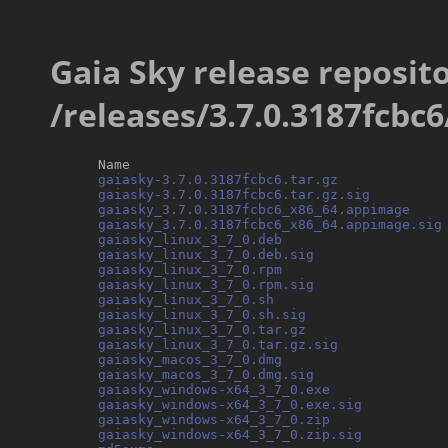
Gaia Sky release reposito
/releases/3.7.0.3187fcbc6
      Name                                        
gaiasky-3.7.0.3187fcbc6.tar.gz
             
gaiasky-3.7.0.3187fcbc6.tar.gz.sig
         
gaiasky_3.7.0.3187fcbc6_x86_64.appimage
    
gaiasky_3.7.0.3187fcbc6_x86_64.appimage.sig
gaiasky_linux_3_7_0.deb
                     
gaiasky_linux_3_7_0.deb.sig
                
gaiasky_linux_3_7_0.rpm
                     
gaiasky_linux_3_7_0.rpm.sig
                
gaiasky_linux_3_7_0.sh
                      
gaiasky_linux_3_7_0.sh.sig
                 
gaiasky_linux_3_7_0.tar.gz
                 
gaiasky_linux_3_7_0.tar.gz.sig
             
gaiasky_macos_3_7_0.dmg
                     
gaiasky_macos_3_7_0.dmg.sig
                
gaiasky_windows-x64_3_7_0.exe
              
gaiasky_windows-x64_3_7_0.exe.sig
          
gaiasky_windows-x64_3_7_0.zip
              
gaiasky_windows-x64_3_7_0.zip.sig
          