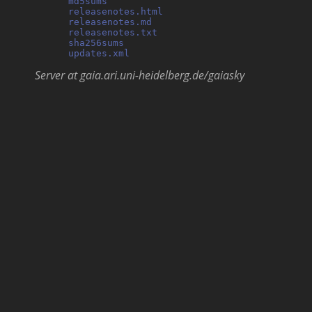
md5sums
                                     
releasenotes.html
                           
releasenotes.md
                             
releasenotes.txt
                            
sha256sums
                                  
updates.xml
Server at gaia.ari.uni-heidelberg.de/gaiasky