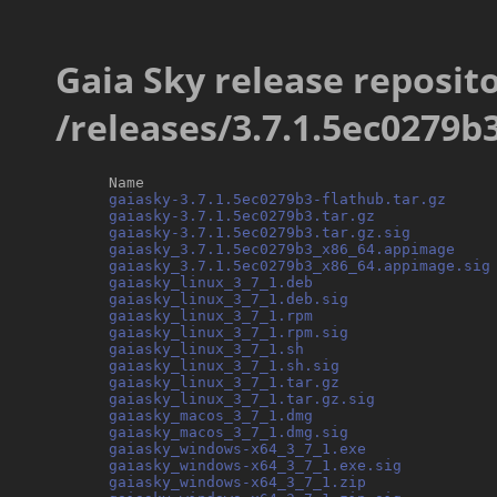
Gaia Sky release reposito
/releases/3.7.1.5ec0279b
      Name                                        
gaiasky-3.7.1.5ec0279b3-flathub.tar.gz
     
gaiasky-3.7.1.5ec0279b3.tar.gz
             
gaiasky-3.7.1.5ec0279b3.tar.gz.sig
         
gaiasky_3.7.1.5ec0279b3_x86_64.appimage
    
gaiasky_3.7.1.5ec0279b3_x86_64.appimage.sig
gaiasky_linux_3_7_1.deb
                     
gaiasky_linux_3_7_1.deb.sig
                
gaiasky_linux_3_7_1.rpm
                     
gaiasky_linux_3_7_1.rpm.sig
                
gaiasky_linux_3_7_1.sh
                      
gaiasky_linux_3_7_1.sh.sig
                 
gaiasky_linux_3_7_1.tar.gz
                 
gaiasky_linux_3_7_1.tar.gz.sig
             
gaiasky_macos_3_7_1.dmg
                     
gaiasky_macos_3_7_1.dmg.sig
                
gaiasky_windows-x64_3_7_1.exe
              
gaiasky_windows-x64_3_7_1.exe.sig
          
gaiasky_windows-x64_3_7_1.zip
              