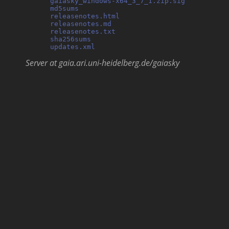
gaiasky_windows-x64_3_7_1.zip.sig
          
md5sums
                                     
releasenotes.html
                           
releasenotes.md
                             
releasenotes.txt
                            
sha256sums
                                  
updates.xml
Server at gaia.ari.uni-heidelberg.de/gaiasky