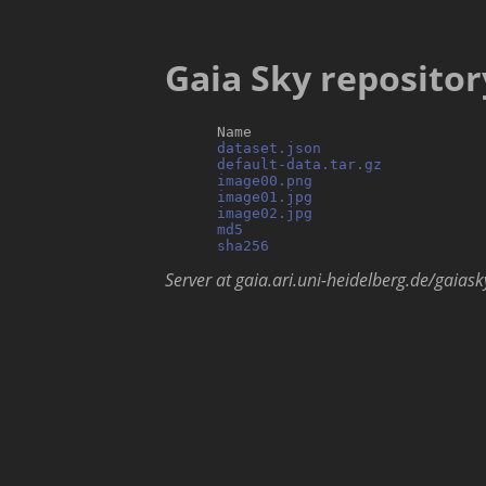
Gaia Sky repositor
      Name                           
dataset.json
                   
default-data.tar.gz
            
image00.png
                    
image01.jpg
                    
image02.jpg
                    
md5
                            
sha256
Server at gaia.ari.uni-heidelberg.de/gaiask