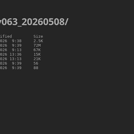
/v063_20260508/
ified         Size

026  9:38     2.5K

026  9:39     72M

026  9:13     67K

026 13:36     15K

026 13:13     21K

026  9:39     56
