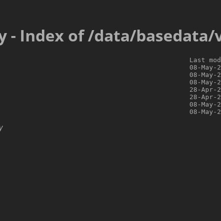
y - Index of /data/basedata
                                                Last mod
                                                08-May-2
                                                08-May-2
                                                08-May-2
                                                28-Apr-2
                                                28-Apr-2
                                                08-May-2
y