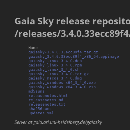
Gaia Sky release reposito
/releases/3.4.0.33ecc89f4
      Name                                        
gaiasky-3.4.0.33ecc89f4.tar.gz
             
gaiasky_3.4.0.33ecc89f4_x86_64.appimage
    
gaiasky_linux_3_4_0.deb
                     
gaiasky_linux_3_4_0.rpm
                     
gaiasky_linux_3_4_0.sh
                      
gaiasky_linux_3_4_0.tar.gz
                 
gaiasky_macos_3_4_0.dmg
                     
gaiasky_windows-x64_3_4_0.exe
              
gaiasky_windows-x64_3_4_0.zip
              
md5sums
                                     
releasenotes.html
                           
releasenotes.md
                             
releasenotes.txt
                            
sha256sums
                                  
updates.xml
Server at gaia.ari.uni-heidelberg.de/gaiasky